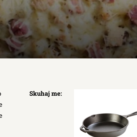
o
Skuhaj me:
e
e