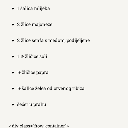
1 šalica mlijeka
2 žlice majoneze
2 žlice senfa s medom, podijeljene
1 ½ žličice soli
½ žličice papra
½ šalice želea od crvenog ribiza
šećer u prahu
< div class="frow-container">