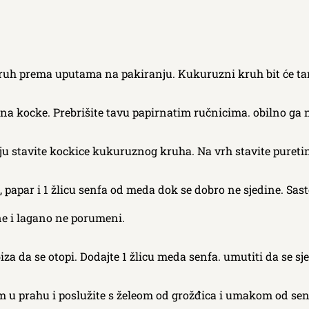
kruh prema uputama na pakiranju. Kukuruzni kruh bit će ta
 na kocke. Prebrišite tavu papirnatim ručnicima. obilno ga n
siju stavite kockice kukuruznog kruha. Na vrh stavite puretin
ol, papar i 1 žlicu senfa od meda dok se dobro ne sjedine. Sa
ne i lagano ne porumeni.
a da se otopi. Dodajte 1 žlicu meda senfa. umutiti da se sje
om u prahu i poslužite s želeom od grožđica i umakom od sen