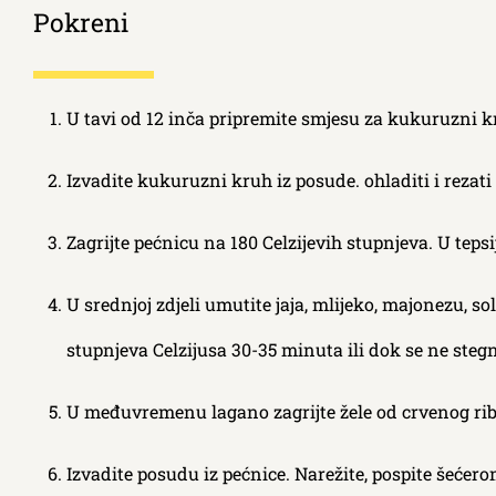
Pokreni
U tavi od 12 inča pripremite smjesu za kukuruzni 
Izvadite kukuruzni kruh iz posude. ohladiti i rezati
Zagrijte pećnicu na 180 Celzijevih stupnjeva. U tep
U srednjoj zdjeli umutite jaja, mlijeko, majonezu, s
stupnjeva Celzijusa 30-35 minuta ili dok se ne steg
U međuvremenu lagano zagrijte žele od crvenog ribiz
Izvadite posudu iz pećnice. Narežite, pospite šećer