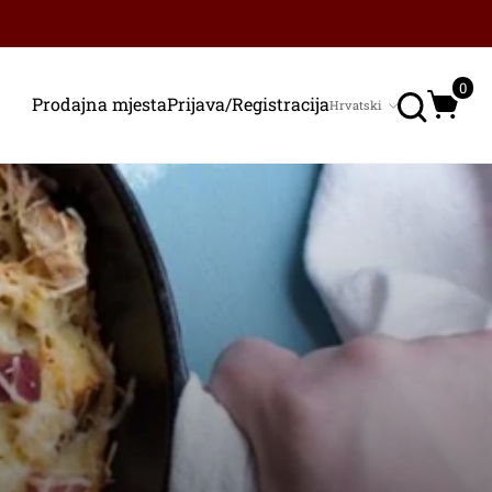
Traži
0
Prodajna mjesta
Prijava/Registracija
Hrvatski
Jezik