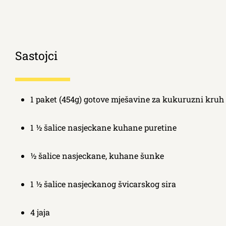
Sastojci
1 paket (454g) gotove mješavine za kukuruzni kruh
1 ½ šalice nasjeckane kuhane puretine
½ šalice nasjeckane, kuhane šunke
1 ½ šalice nasjeckanog švicarskog sira
4 jaja