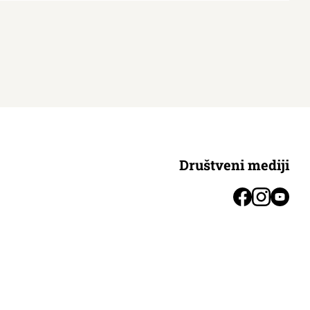
Društveni mediji
Facebook
Instagr
You