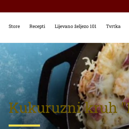
Store
Recepti
Lijevano željezo 101
Tvrtka
Kukuruzni kruh "