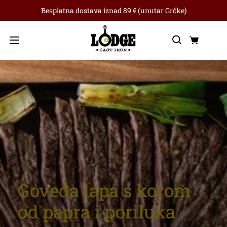
Besplatna dostava iznad 89 € (unutar Grčke)
Traži
Koša
Izbornik
Goveđa lapa s korom
od papra i poriluka