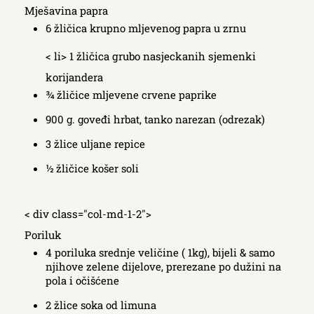
Mješavina papra
6 žličica krupno mljevenog papra u zrnu
< li> 1 žličica grubo nasjeckanih sjemenki
korijandera
¾ žličice mljevene crvene paprike
900 g. goveđi hrbat, tanko narezan (odrezak)
3 žlice uljane repice
½ žličice košer soli
< div class="col-md-1-2">
Poriluk
4 poriluka srednje veličine ( 1kg), bijeli & samo
njihove zelene dijelove, prerezane po dužini na
pola i očišćene
2 žlice soka od limuna