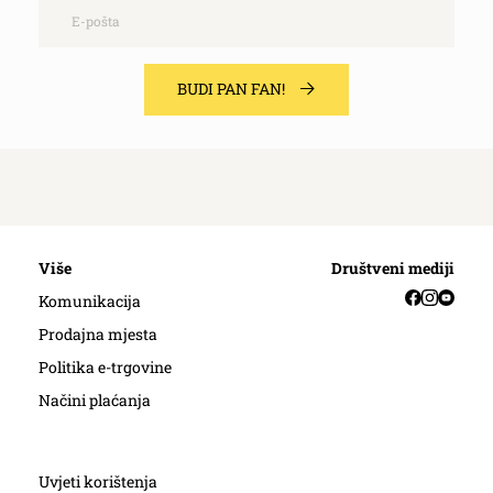
Email
BUDI PAN FAN!
Više
Društveni mediji
Facebook
Instag
YouT
Komunikacija
Prodajna mjesta
Politika e-trgovine
Načini plaćanja
Uvjeti korištenja