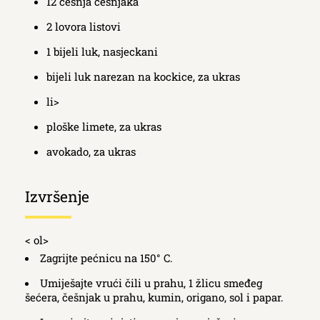
12 češnja češnjaka
2 lovora listovi
1 bijeli luk, nasjeckani
bijeli luk narezan na kockice, za ukras
li>
ploške limete, za ukras
avokado, za ukras
Izvršenje
< ol>
Zagrijte pećnicu na 150° C.
Umiješajte vrući čili u prahu, 1 žlicu smeđeg
šećera, češnjak u prahu, kumin, origano, sol i papar.