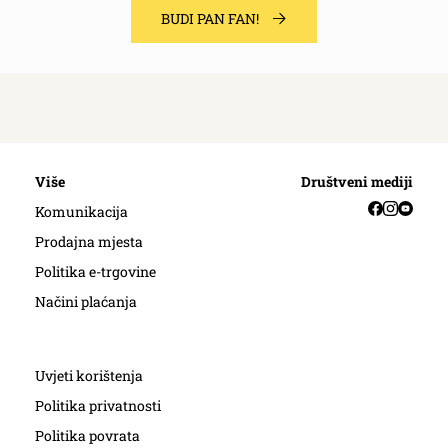
BUDI PAN FAN!
Više
Društveni mediji
Facebook
Instag
YouT
Komunikacija
Prodajna mjesta
Politika e-trgovine
Načini plaćanja
Uvjeti korištenja
Politika privatnosti
Politika povrata