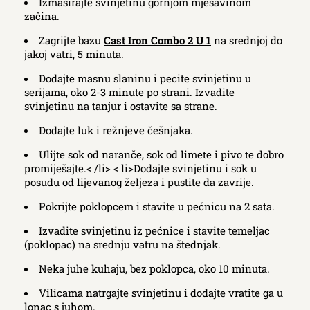
Izmasirajte svinjetinu gornjom mješavinom
začina.
Zagrijte bazu
Cast Iron Combo 2 U 1
na srednjoj do
jakoj vatri, 5 minuta.
Dodajte masnu slaninu i pecite svinjetinu u
serijama, oko 2-3 minute po strani. Izvadite
svinjetinu na tanjur i ostavite sa strane.
Dodajte luk i režnjeve češnjaka.
Ulijte sok od naranče, sok od limete i pivo te dobro
promiješajte.< /li> < li>Dodajte svinjetinu i sok u
posudu od lijevanog željeza i pustite da zavrije.
Pokrijte poklopcem i stavite u pećnicu na 2 sata.
Izvadite svinjetinu iz pećnice i stavite temeljac
(poklopac) na srednju vatru na štednjak.
Neka juhe kuhaju, bez poklopca, oko 10 minuta.
Vilicama natrgajte svinjetinu i dodajte vratite ga u
lonac s juhom.