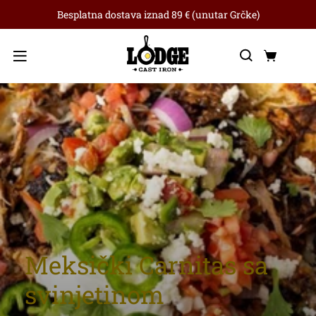
Besplatna dostava iznad 89 € (unutar Grčke)
Traži
Koša
Izbornik
Meksički Carnitas sa
svinjetinom