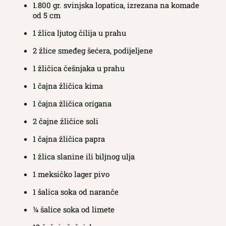
1.800 gr. svinjska lopatica, izrezana na komade
od 5 cm
1 žlica ljutog čilija u prahu
2 žlice smeđeg šećera, podijeljene
1 žličica češnjaka u prahu
1 čajna žličica kima
1 čajna žličica origana
2 čajne žličice soli
1 čajna žličica papra
1 žlica slanine ili biljnog ulja
1 meksičko lager pivo
1 šalica soka od naranče
¼ šalice soka od limete