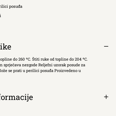
rilici posuđa
i
ike
Otvori
kartic
topline do 260 ºC. Štiti ruke od topline do 204 ºC.
on sprječava nezgode Reljefni uzorak posude za
Može se prati u perilici posuđa Proizvedeno u
formacije
Otvori
kartic