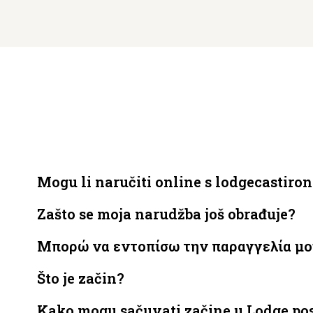
Mogu li naručiti online s lodgecastiron
Zašto se moja narudžba još obrađuje?
Μπορώ να εντοπίσω την παραγγελία μου
Što je začin?
Kako mogu sačuvati začine u Lodge pos