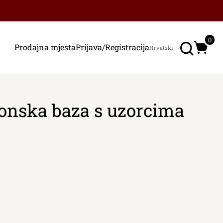
Traži
0
Prodajna mjesta
Prijava/Registracija
Hrvatski
Jezik
konska baza s uzorcima