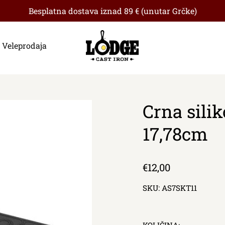
Besplatna dostava iznad 89 € (unutar Grčke)
Veleprodaja
Crna sili
17,78cm
Redna
€12,00
cijena
SKU:
AS7SKT11