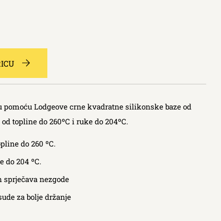
RICU
lu pomoću Lodgeove crne kvadratne silikonske baze od
e od topline do 260ºC i ruke do 204ºC.
opline do 260 ºC.
ne do 204 ºC.
n sprječava nezgode
sude za bolje držanje