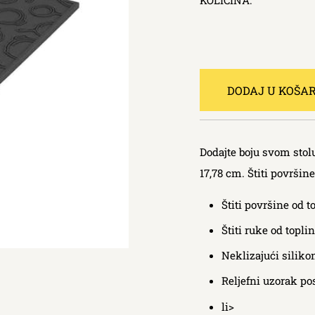
KOLIČINA:
DODAJ U KOŠA
Dodajte boju svom sto
17,78 cm. Štiti površin
Štiti površine od t
Štiti ruke od topli
Neklizajući siliko
Reljefni uzorak po
li>