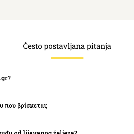
Često postavljana pitanja
.gr?
 που βρίσκεται;
uđu od lijevanog željeza?