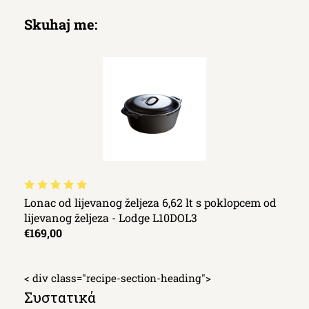
Skuhaj me:
Lonac od lijevanog željeza 6,62 lt s poklopcem od
lijevanog željeza - Lodge L10DOL3
€169,00
< div class="recipe-section-heading">
Συστατικά