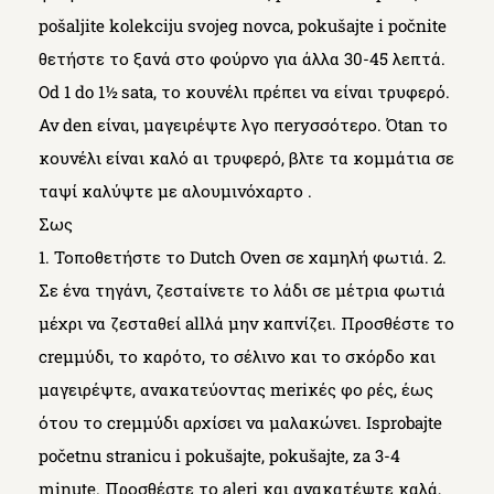
pošaljite kolekciju svojeg novca, pokušajte i počnite
θετήστε το ξανά στο φούρνο για άλλα 30-45 λεπτά.
Od 1 do 1½ sata, το κουνέλι πρέπει να είναι τρυφερό.
Αν den είναι, μαγειρέψτε λγο πeryσσότερο. Όtan το
κουνέλι είναι καλό αι τρυφερό, βλτε τα κομμάτια σε
ταψί καλύψτε με αλουμινόχαρτο .
Σως
1. Τοποθετήστε το Dutch Oven σε χαμηλή φωτιά. 2.
Σε ένα τηγάνι, ζεσταίνετε το λάδι σε μέτρια φωτιά
μέχρι να ζεσταθεί allλά μην καπνίζει. Προσθέστε το
creμμύδι, το καρότο, το σέλινο και το σκόρδο και
μαγειρέψτε, ανακατεύοντας meriκές φο ρές, έως
ότου το creμμύδι αρχίσει να μαλακώνει. Isprobajte
početnu stranicu i pokušajte, pokušajte, za 3-4
minute. Προσθέστε το aleri και ανακατέψτε καλά,