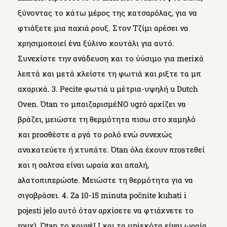
ξύνοντας το κάτω μέρος της κατσαρόλας, για να
φτιάξετε μια παχιά ρουξ. Στον Τζίμι αρέσει να
χρησιμοποιεί ένα ξύλινο κουτάλι για αυτό.
Συνεχίστε την ανάδευση και το ύύσιμο για meriκά
λεπτά και μετά κλείστε τη φωτιά και ριξτε τα μπ
αχαρικά. 3. Pecite φωτιά u μέτρια-υψηλή u Dutch
Oven. Όtan το μπαιζαρισμέNO υgrό αρχίζει να
βράζει, μειώστε τη θερμότητα πισω στο χαμηλό
και proσθέστε α ργά το ρολό ενώ συνεχώς
ανακατεύετε ή χτυπάτε. Όtan όλα έχουν πrosτεθεί
και η σαλτσα είναι ωραία και απαλή,
aλατοπιπερώσte. Μειώστε τη θερμότητα για να
σιγοβράσει. 4. Za 10-15 minuta počnite kuhati i
pojesti jelo αυτό όταν αρχίσετε να φτιάχνετε το
roux). Όtan το κουνέLI και τα μpisκότα είναι ωραία