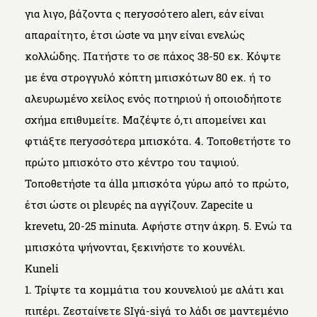
για λιγο, βάζοντα ς πeryσσότero alerι, εάν είναι
απαραίτητο, έτσι ώσte να μην είναι ενελώς
κολλώδης. Πατήστε το σε πάχος 38-50 εκ. Κόψτε
με ένα στρογγυλό κόπτη μπισκότων 80 eκ. ή το
αλευρωμένο χείλος ενός ποτηριού ή οποιοδήποτε
σχήμα επιθυμείτε. Μαζέψτε ό,τι απομείνει και
φτιάξτε πeryσσότερα μπισκότα. 4. Τοποθετήστε το
πρώτο μπισκότο στο κέντρο του ταψιού.
Τοποθετήσte τα άllα μπισκότα γύρω aπό το πρώτο,
έτσι ώστε οι plευρές na αγγίζουν. Zapecite u
krevetu, 20-25 minuta. Αφήστε στην άκρη. 5. Ενώ τα
μπισκότα ψήνονται, ξεκινήστε το κουνέλι.
Kuneli
1. Τρίψτε τα κομμάτια του κουνελιού με αλάτι και
πιπέρι. Ζεσταίνετε SIγά-siγά το λάδι σε μαντεμένιο