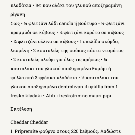
κλαδάκια • ½τ κου αλάκι του γλυκού αποξηραμένη
ρίγανη
Σως
• ¼ φλιτζάνι λάδι canola ή βούτυρο • ½ φλιτζάνι
κρεμμύδι σε κύβους • ¼ φλιτζάνι καρότο σε κύβους
• ¼ φλιτζάνι σέλινο σε κύβους • 1 σκελίδα σκόρδο,
λιωμένη • 2 κουταλιές της σούπας πάστα ντομάτας
• 2 κουταλιές αλεύρι για όλες τις χρήσεις • ¼
κουταλάκι του γλυκού αποξηραμένο θυμάρι ή
φύλλα από 3 φρέσκα κλαδάκια • ½ κουταλάκι του
γλυκού αποξηραμένο dentrolivan ili φύllla from 1
fresko ​​kladaki • Aliti i freskotrimno mauri pipi
Εκτέλεση
Cheddar Cheddar
1. Pripremite φούρνο στους 220 baθμούς. Λαδώστε