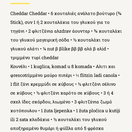
Cheddar Cheddar
• 6 κουταλιές ανάλατο βούτυρο (¾
Stick), συν 1 ή 2 κουταλάκια του γλυκού για το
τηγάνι • 2 φλιτζάνια αλzdrav άουντερ • ¾ κουταλάκι
του γλυκού μαγειρική σόδα • ½ κουταλάκι του
γλυκού αλάτι • ¼ nut β βlike ββ ββ αλά β αλid •
τριμμένο τυρί cheddar
Koυνέλι
• 1 kuglica, komad u 8 komada • Αλιτι και
φrescotriμμένο μαύρο πιπέρι • ⅓ flitzin ladi canola •
1 flit ζάνι κρεμμύδι σε κύβους • ½ φλιτζάνι σέλινο
σε κύβους • ½ φλιτζάνι καρότο σε κύβους • 3 ή 4
σκελ ίδες σκόρδου, λιωμένο • 3 φλιτζάνια ζωμό
κοτόπουλου • 1 žuta ljepenka • 1 žuta pločica u kutiji
ili 2 sata κλαδάκια • ½ κουταλάκι του γλυκού
αποξηραμένο θυμάρι ή φύllλα από 5 φρέσκα