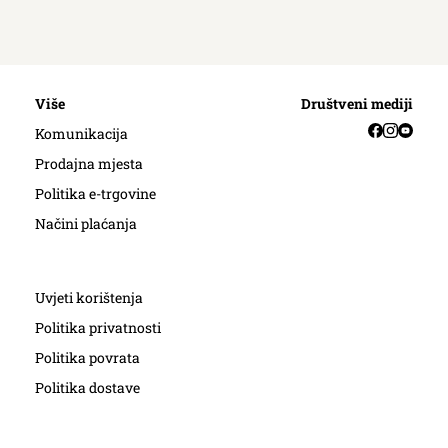
Više
Društveni mediji
Facebook
Instag
YouT
Komunikacija
Prodajna mjesta
Politika e-trgovine
Načini plaćanja
Uvjeti korištenja
Politika privatnosti
Politika povrata
Politika dostave