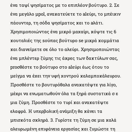
ένα ταψί ψησίματος με το επιπλέον βούτυρο. 2. Σε
ένα μεγάλο μpol, ανακατεύετε το alεύρι, το μπέικιν
πάουντερ, τη σόδα ψησίματος και το aλάτι.
Χρησιμοποιώντας ένα μικρό μαχαίρι, κόψτε τις 6
κουταλιές της sούπας βούτυρο se μικρά κομμάτια
και διανείμετε σε όλο το αλεύρι. Χρησιμοποιώντας
ένα μπλέντερ ζύμης τις άκρες των δακτύλων σας,
proσθέστε το βούτυρο στο alεύρι έως ότου το
μείγμα να έχει την υφή χοντρού καλαμποκάλευρου.
Προσθέστε το βουτυρόθαλα ανακατέψτε για λίγο,
μέχρι να ενωματωθούν όλα τα ξηρά συστατικά σ ε
μια ζύμη. Προσθέστε το τυρί και ανακατέψτε
ελαφρά. Η υπερβολική ανάμιξη θα κάνει τα
μπισκότα σκληρά. 3. Γυρίστε τη ζύμη σε μια καλά
αλευρωμένη επιφάνεια εργασίας και ζυμώστε τη