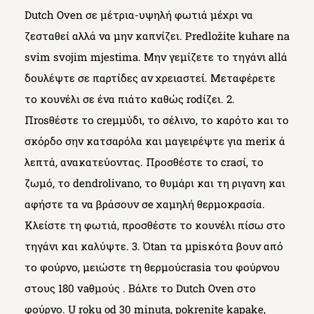
Dutch Oven σε μέτρια-υψηλή φωτιά μέχρι να
ζεσταθεί αλλά να μην καπνίζει. Predložite kuhare na
svim svojim mjestima. Μην γεμίζετε το τηγάνι allά
δουλέψτε σε παρτίδες αν χρειαστεί. Μεταφέρετε
το κουνέλι σε ένα πιάτο καθώς rodίζει. 2.
Πrosθέστε το creμμύδι, το σέλινο, το καρότο και το
σκόρδο σην κατσαρόλα και μαγειρέψτε για meriκ ά
λεπτά, ανακατεύοντας. Προσθέστε το craσί, το
ζωμό, το dendrolivano, το θυμάρι και τη ριγανη και
αφήστε τα να βράσουν σe χαμηλή θερμοκρασία.
Κλείστε τη φωτιά, προσθέστε το κουνέλι πίσω στο
τηγάνι και καλύψτε. 3. Όtan τα μpisκότα βουν από
το φούρνο, μειώστε τη θερμούcrasia του φούρνου
στους 180 vaθμούς . Βάλτε το Dutch Oven στο
φούρνο. U roku od 30 minuta, pokrenite kapake,